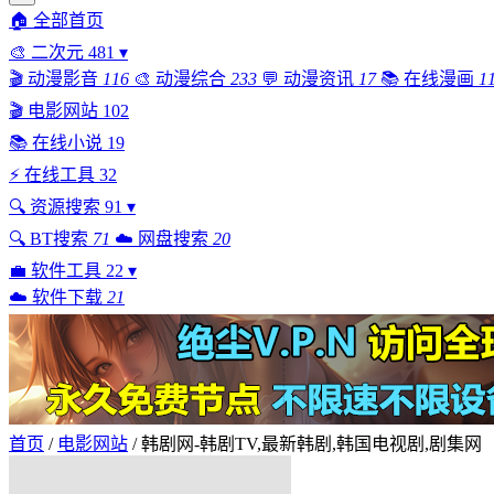
🏠
全部首页
🎨
二次元
481
▾
🎬
动漫影音
116
🎨
动漫综合
233
💬
动漫资讯
17
📚
在线漫画
1
🎬
电影网站
102
📚
在线小说
19
⚡
在线工具
32
🔍
资源搜索
91
▾
🔍
BT搜索
71
☁️
网盘搜索
20
💼
软件工具
22
▾
☁️
软件下载
21
首页
/
电影网站
/
韩剧网-韩剧TV,最新韩剧,韩国电视剧,剧集网