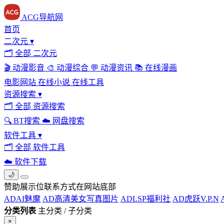
ACG导航网
首页
二次元
▾
🗂
全部 二次元
🎬
动漫影音
🎨
动漫综合
💬
动漫资讯
📚
在线漫画
电影网站
在线小说
在线工具
资源搜索
▾
🗂
全部 资源搜索
🔍
BT搜索
☁️
网盘搜索
软件工具
▾
🗂
全部 软件工具
☁️
软件下载
🌙
赞助展示位联系方式在网站底部
AD
AI魅魔
AD
高清美女写真图片
AD
LSP福利社
AD
虎跃V.P.N
分类列表
主分类 / 子分类
×