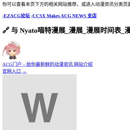
你可以查看本页下方的相关网站推荐，或进入动漫资讯分类页
‹
EZACG论坛
›
CCSX Makes ACG NEWS 支店
🔗 与 Nyato喵特漫展_漫展_漫展时间
ACG门户 – 给你最新鲜的动漫资讯 网站介绍
官网入口 →