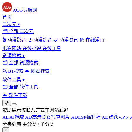
ACG导航网
首页
二次元
▾
🗂
全部 二次元
🎬
动漫影音
🎨
动漫综合
💬
动漫资讯
📚
在线漫画
电影网站
在线小说
在线工具
资源搜索
▾
🗂
全部 资源搜索
🔍
BT搜索
☁️
网盘搜索
软件工具
▾
🗂
全部 软件工具
☁️
软件下载
🌙
赞助展示位联系方式在网站底部
AD
AI魅魔
AD
高清美女写真图片
AD
LSP福利社
AD
虎跃V.P.N
分类列表
主分类 / 子分类
×