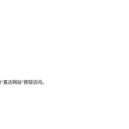
中的“直达网站”按钮访问。