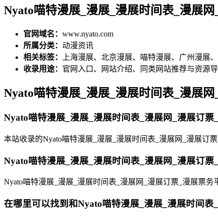
Nyato喵特漫展_漫展_漫展时间表_漫展
官网域名：
www.nyato.com
所属分类：
动漫资讯
相关标签：
上海漫展、北京漫展、喵特漫展、广州漫展、
收录用途：
官网入口、网站介绍、同类网站推荐与资源导
Nyato喵特漫展_漫展_漫展时间表_漫展
Nyato喵特漫展_漫展_漫展时间表_漫展网_漫展订
本站收录的Nyato喵特漫展_漫展_漫展时间表_漫展网_漫展订票_
Nyato喵特漫展_漫展_漫展时间表_漫展网_漫展
Nyato喵特漫展_漫展_漫展时间表_漫展网_漫展订票_漫展票务
在哪里可以找到和Nyato喵特漫展_漫展_漫展时间