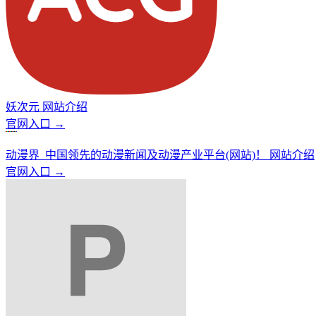
妖次元 网站介绍
官网入口 →
动漫界_中国领先的动漫新闻及动漫产业平台(网站)！ 网站介绍
官网入口 →