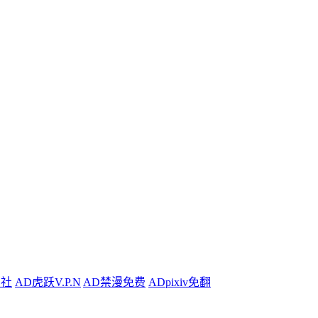
利社
AD
虎跃V.P.N
AD
禁漫免费
AD
pixiv免翻